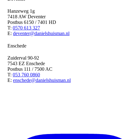
Hanzeweg 1g
7418 AW Deventer
Postbus 6150 / 7401 HD
T:
0570 613 327
E:
deventer@danielshuisman.nl
Enschede
Zuiderval 90-92
7543 EZ Enschede
Postbus 111 / 7500 AC
T:
053 760 0860
E:
enschede@danielshuisman.nl